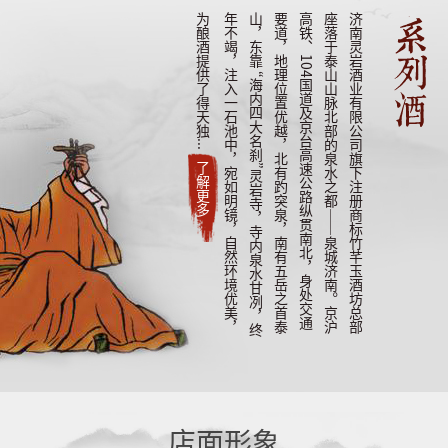
济
南
灵
岩
酒
业
有
限
公
司
旗
下
注
册
商
标
竹
芊
玉
酒
坊
总
部
座
落
于
泰
山
山
脉
北
部
的
泉
水
之
都
—
—
泉
城
济
南
。
京
沪
高
铁
、
1
0
4
国
道
及
京
台
高
速
公
路
纵
贯
南
北
，
身
处
交
通
要
道
，
地
理
位
置
优
越
，
北
有
趵
突
泉
，
南
有
五
岳
之
首
泰
山
，
东
靠
“
海
内
四
大
名
刹
”
灵
岩
寺
，
寺
内
泉
水
甘
冽
，
终
年
不
竭
，
注
入
一
石
池
中
，
宛
如
明
镜
，
自
然
环
境
优
美
，
为
酿
酒
提
供
了
得
天
独
.
.
.
了解更多
店面形象